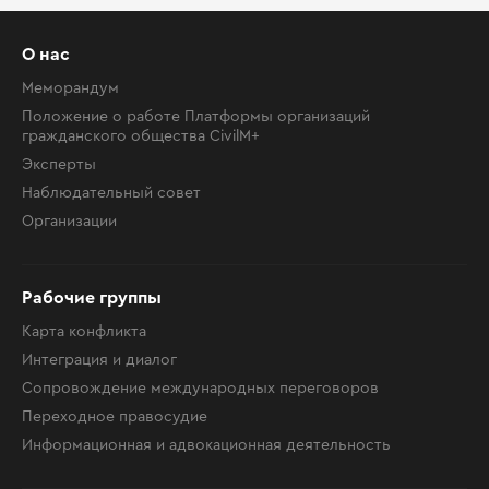
О нас
Меморандум
Положение о работе Платформы организаций
гражданского общества CivilM+
Эксперты
Наблюдательный совет
Организации
Рабочие группы
Карта конфликта
Интеграция и диалог
Сопровождение международных переговоров
Переходное правосудие
Информационная и адвокационная деятельность