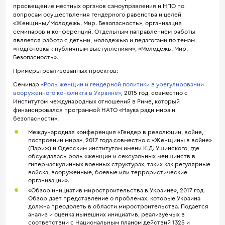
просвещение местных органов самоуправления и НПО по
вопросам осуществления гендерного равенства и целей
«Женщины/Молодежь. Мир. Безопасность», организация
семинаров и конференций. Отдельным направлением работы
является работа с детьми, молодежью и педагогами по темам
«подготовка к публичным выступлениям», «Молодежь. Мир.
Безопасность».
Примеры реализованных проектов:
Семинар
«Роль женщин и гендерной политики в урегулировании
вооруженного конфликта в Украине»
, 2015 год, совместно с
Институтом международных отношений в Риме, который
финансировался программой НАТО «Наука ради мира и
безопасности».
Международная конференция «Гендер в революции, войне,
построении мира», 2017 года совместно с «Женщины в войне»
(Париж) и Одесским институтом имени К.Д. Ушинского, где
обсуждалась роль «женщин и сексуальных меншинств в
гипермаскулинных военных структурах, таких как регулярные
войска, вооруженные, боевые или террористические
организации».
«Обзор инициатив миростроительства в Украине», 2017 год.
Обзор дает представление о проблемах, которые Украина
должна преодолеть в области миростроительства. Подается
анализ и оценка нынешних инициатив, реализуемых в
соответствии с Национальным планом действий 1325 и