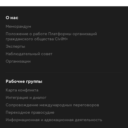
О нас
Меморандум
Положение о работе Платформы организаций
гражданского общества CivilM+
Эксперты
Наблюдательный совет
Организации
Рабочие группы
Карта конфликта
Интеграция и диалог
Сопровождение международных переговоров
Переходное правосудие
Информационная и адвокационная деятельность