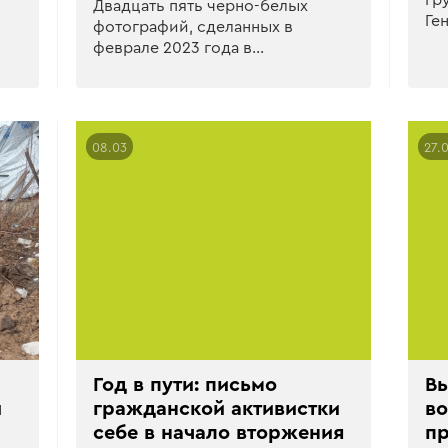
Двадцать пять черно-белых
Ге
фотографий, сделанных в
феврале 2023 года в…
08.03
27.
Год в пути: письмо
Вы
и
гражданской активистки
во
себе в начало вторжения
пр