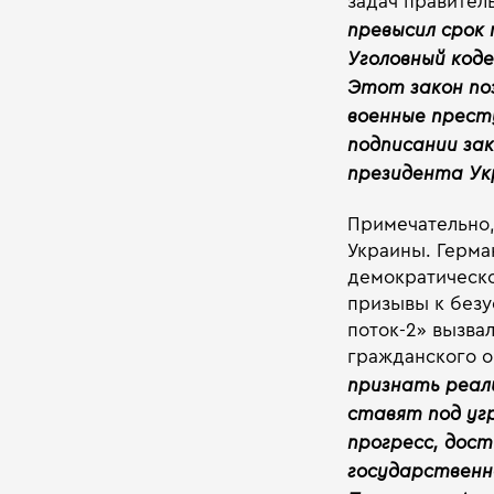
задач правител
превысил срок
Уголовный код
Этот закон по
военные престу
подписании за
президента Укр
Примечательно,
Украины. Герма
демократическо
призывы к безу
поток-2» вызва
гражданского 
признать реал
ставят под уг
прогресс, дост
государственн