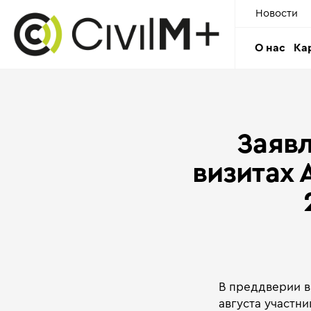
Новости
О нас
Ка
Заявл
визитах 
В преддверии в
августа участн