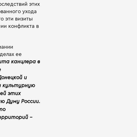
оследствий этих
ованного ухода
то эти визиты
ии конфликта в
мании
делах ее
ита канцлера в
е
онецкой и
и культурную
ей этих
ю Думу России.
то
ерриторий –