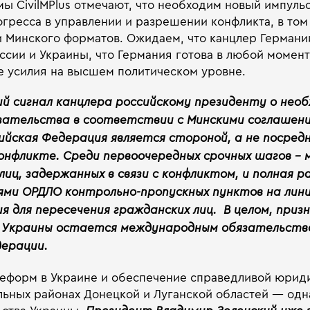
ы CivilMPlus отмечают, что необходим новый импуль
гресса в управлении и разрешении конфликта, в том 
 Минского форматов. Ожидаем, что канцлер Германи
ссии и Украины, что Германия готова в любой момен
 усилия на высшем политическом уровне.
й сигнал канцлера российскому президенту о нео
зательства в соответствии с Минскими соглашени
ийская Федерация является стороной, а не посред
онфликте. Среди первоочередных срочных шагов – 
иц, задержанных в связи с конфликтом, и полная р
ми ОРДЛО контрольно-пропускных пунктов на лин
я для пересечения гражданских лиц. В целом, приз
 Украины остается международным обязательств
дерации.
еформ в Украине и обеспечение справедливой юрид
льных районах Донецкой и Луганской областей — одн