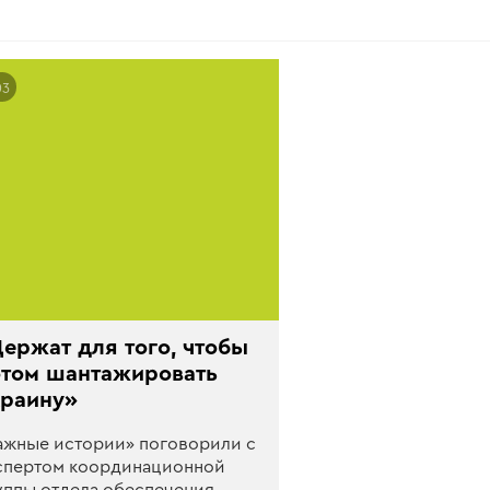
03
ержат для того, чтобы
отом шантажировать
краину»
ажные истории» поговорили с
спертом координационной
уппы отдела обеспечения