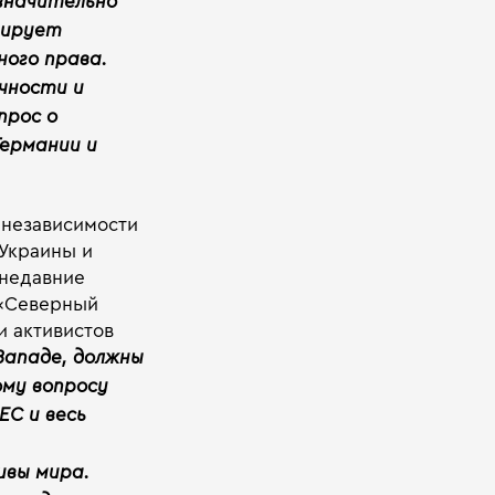
значительно
зирует
ого права.
чности и
прос о
Германии и
 независимости
 Украины и
 недавние
 «Северный
и активистов
Западе, должны
ому вопросу
ЕС и весь
ивы мира.