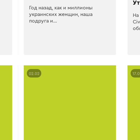
Ут
Год назад, как и миллионы
украинских женщин, наша
На
подруга и…
Ci
об
02.02
17.0