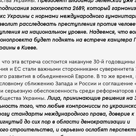
ьства Украины.
Президент Владимир Зеленский уже 
 подписания законопроекта 2689, который гармони
екс Украины с нормами международного гуманитарн
зволит расследовать преступления против челове
пления на национальном уровне. Надеемся, что во
конопроекта будет поднять на встрече канцлера 
аины в Киеве.
 что эта встреча состоится накануне 30-й годовщины
ния и ЕС стали важными сторонниками суверенитета
го развития в объединенной Европе. В то же время,
словному сближению Запада и России и соглашение
ли серьезную обеспокоенность среди реформаторов 
общества Украины.
Лица, принимающие решения на 
ьность того, что любые компромиссы по украинск
розу стандарты международного права, доверие к 
игнутый до сих пор в области демократизации и
ого строительства, и серьезно ослабят перспект