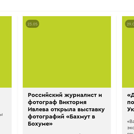
23.05
29.
Российский журналист и
«Д
фотограф Виктория
п
Ивлева открыла выставку
У
ы
фотографий «Бахмут в
«В
Бохуме»
эк
гр