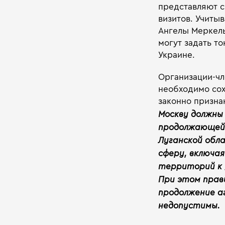
представляют с
визитов. Учиты
Ангелы Меркель 
могут задать т
Украине.
Организации-чле
необходимо сох
законно призна
Москву должны
продолжающейс
Луганской обл
сферу, включа
территорий к 
При этом прав
продолжение а
недопустимы.