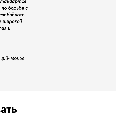
 стандартов
 по борьбе с
свободного
е широкой
тия и
ций-членов
ать