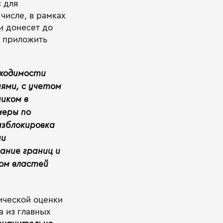
с для
числе, в рамках
и донесет до
т приложить
бходимости
ями, с учетом
ником в
меры по
азблокировка
ии
нание границ и
ом властей
ической оценки
а из главных