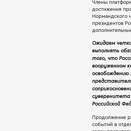
Члены платформ
достижения про
Нормандского и
президентов Ро
дополнительные
Ожидаем четки
выполнять обя
того, что Росс
вооруженном к
освобождению л
представителя
соприкосновени
суверенитета
Российской Фе
Продолжение р
событий в отде