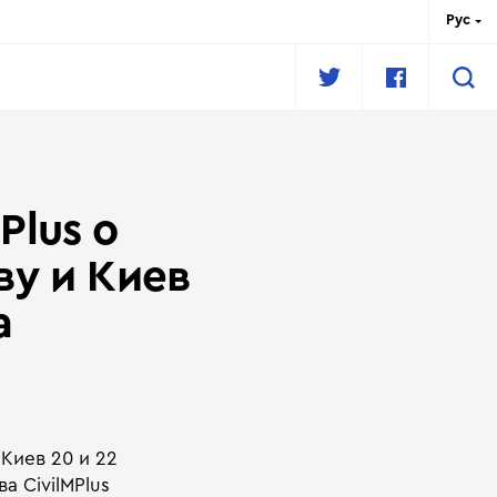
Рус
Eng
Укр
fr
Plus о
ву и Киев
а
Киев 20 и 22
 CivilMPlus