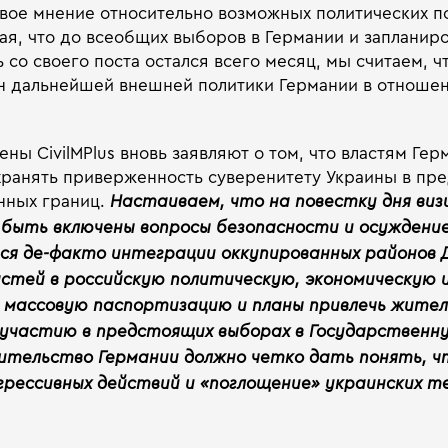
вое мнение относительно возможных политических п
вая, что до всеобщих выборов в Германии и запланир
со своего поста остался всего месяц, мы считаем, ч
он дальнейшей внешней политики Германии в отношен
ны CivilMPlus вновь заявляют о том, что властям Гер
ранять приверженность суверенитету Украины в пре
нных границ.
Настаиваем, что на повестку дня виз
 быть включены вопросы безопасности и осуждени
я де-факто интеграции оккупированных районов Д
астей в российскую политическую, экономическую 
я массовую паспортизацию и планы привлечь жител
участию в предстоящих выборах в Государственну
ительство Германии должно четко дать понять, ч
грессивных действий и «поглощение» украинских т