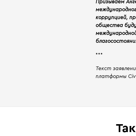
Призываем Анг
международного
коррупцией, п
общества буду
международной
благосостояни
***
Текст заявлен
платформы
Civ
Та